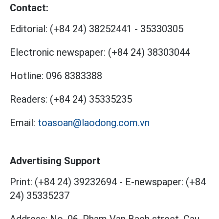
Contact:
Editorial:
(+84 24) 38252441
-
35330305
Electronic newspaper:
(+84 24) 38303044
Hotline:
096 8383388
Readers:
(+84 24) 35335235
Email:
toasoan@laodong.com.vn
Advertising Support
Print: (+84 24) 39232694
-
E-newspaper: (+84
24) 35335237
Address: No. 06, Pham Van Bach street, Cau