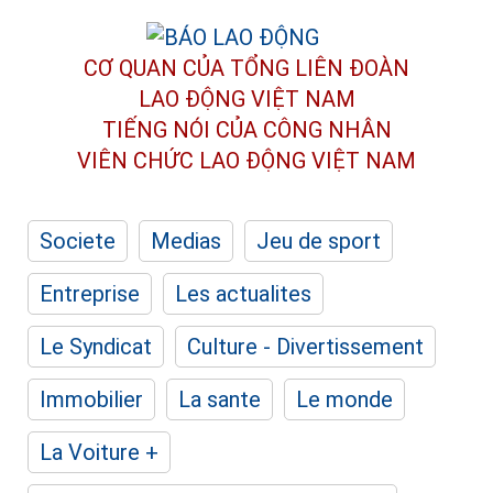
CƠ QUAN CỦA TỔNG LIÊN ĐOÀN
LAO ĐỘNG VIỆT NAM
TIẾNG NÓI CỦA CÔNG NHÂN
VIÊN CHỨC LAO ĐỘNG
VIỆT NAM
Societe
Medias
Jeu de sport
Entreprise
Les actualites
Le Syndicat
Culture - Divertissement
Immobilier
La sante
Le monde
La Voiture +