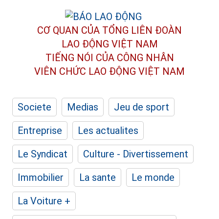
CƠ QUAN CỦA TỔNG LIÊN ĐOÀN
LAO ĐỘNG VIỆT NAM
TIẾNG NÓI CỦA CÔNG NHÂN
VIÊN CHỨC LAO ĐỘNG
VIỆT NAM
Societe
Medias
Jeu de sport
Entreprise
Les actualites
Le Syndicat
Culture - Divertissement
Immobilier
La sante
Le monde
La Voiture +