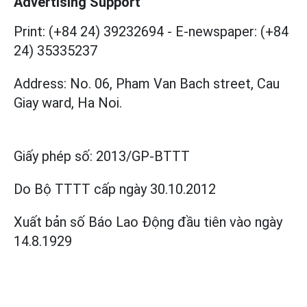
Advertising Support
Print: (+84 24) 39232694
-
E-newspaper: (+84
24) 35335237
Address: No. 06, Pham Van Bach street, Cau
Giay ward, Ha Noi.
Giấy phép số:
2013/GP-BTTT
Do Bộ TTTT cấp
ngày 30.10.2012
Xuất bản số Báo Lao Động đầu tiên vào ngày
14.8.1929