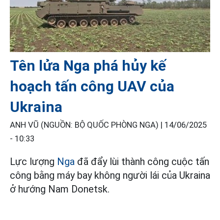
Tên lửa Nga phá hủy kế
hoạch tấn công UAV của
Ukraina
ANH VŨ (NGUỒN: BỘ QUỐC PHÒNG NGA) |
14/06/2025
- 10:33
Lực lượng
Nga
đã đẩy lùi thành công cuộc tấn
công bằng máy bay không người lái của Ukraina
ở hướng Nam Donetsk.