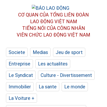
CƠ QUAN CỦA TỔNG LIÊN ĐOÀN
LAO ĐỘNG VIỆT NAM
TIẾNG NÓI CỦA CÔNG NHÂN
VIÊN CHỨC LAO ĐỘNG
VIỆT NAM
Societe
Medias
Jeu de sport
Entreprise
Les actualites
Le Syndicat
Culture - Divertissement
Immobilier
La sante
Le monde
La Voiture +