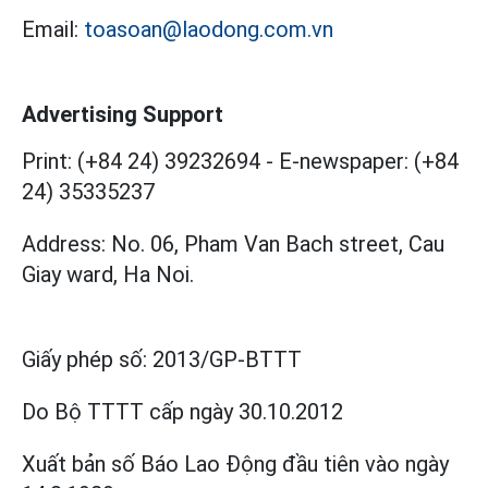
Email:
toasoan@laodong.com.vn
Advertising Support
Print: (+84 24) 39232694
-
E-newspaper: (+84
24) 35335237
Address: No. 06, Pham Van Bach street, Cau
Giay ward, Ha Noi.
Giấy phép số:
2013/GP-BTTT
Do Bộ TTTT cấp
ngày 30.10.2012
Xuất bản số Báo Lao Động đầu tiên vào ngày