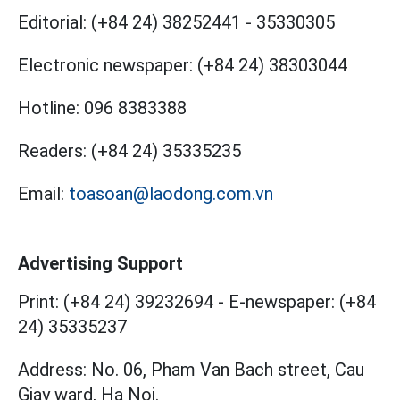
Editorial:
(+84 24) 38252441
-
35330305
Electronic newspaper:
(+84 24) 38303044
Hotline:
096 8383388
Readers:
(+84 24) 35335235
Email:
toasoan@laodong.com.vn
Advertising Support
Print: (+84 24) 39232694
-
E-newspaper: (+84
24) 35335237
Address: No. 06, Pham Van Bach street, Cau
Giay ward, Ha Noi.