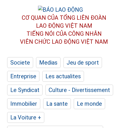
CƠ QUAN CỦA TỔNG LIÊN ĐOÀN
LAO ĐỘNG VIỆT NAM
TIẾNG NÓI CỦA CÔNG NHÂN
VIÊN CHỨC LAO ĐỘNG
VIỆT NAM
Societe
Medias
Jeu de sport
Entreprise
Les actualites
Le Syndicat
Culture - Divertissement
Immobilier
La sante
Le monde
La Voiture +