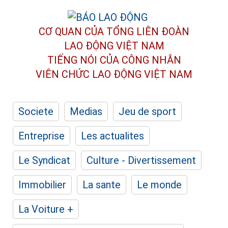
CƠ QUAN CỦA TỔNG LIÊN ĐOÀN
LAO ĐỘNG VIỆT NAM
TIẾNG NÓI CỦA CÔNG NHÂN
VIÊN CHỨC LAO ĐỘNG
VIỆT NAM
Societe
Medias
Jeu de sport
Entreprise
Les actualites
Le Syndicat
Culture - Divertissement
Immobilier
La sante
Le monde
La Voiture +