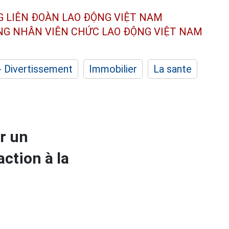
G LIÊN ĐOÀN
LAO ĐỘNG VIỆT NAM
ÔNG NHÂN
VIÊN CHỨC LAO ĐỘNG
VIỆT NAM
- Divertissement
Immobilier
La sante
r un
action à la