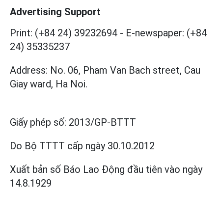
Advertising Support
Print: (+84 24) 39232694
-
E-newspaper: (+84
24) 35335237
Address: No. 06, Pham Van Bach street, Cau
Giay ward, Ha Noi.
Giấy phép số:
2013/GP-BTTT
Do Bộ TTTT cấp
ngày 30.10.2012
Xuất bản số Báo Lao Động đầu tiên vào ngày
14.8.1929