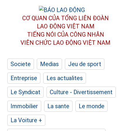
CƠ QUAN CỦA TỔNG LIÊN ĐOÀN
LAO ĐỘNG VIỆT NAM
TIẾNG NÓI CỦA CÔNG NHÂN
VIÊN CHỨC LAO ĐỘNG
VIỆT NAM
Societe
Medias
Jeu de sport
Entreprise
Les actualites
Le Syndicat
Culture - Divertissement
Immobilier
La sante
Le monde
La Voiture +