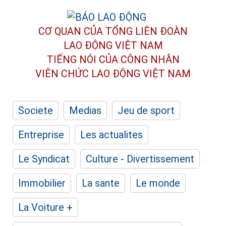
CƠ QUAN CỦA TỔNG LIÊN ĐOÀN
LAO ĐỘNG VIỆT NAM
TIẾNG NÓI CỦA CÔNG NHÂN
VIÊN CHỨC LAO ĐỘNG
VIỆT NAM
Societe
Medias
Jeu de sport
Entreprise
Les actualites
Le Syndicat
Culture - Divertissement
Immobilier
La sante
Le monde
La Voiture +