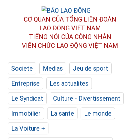
CƠ QUAN CỦA TỔNG LIÊN ĐOÀN
LAO ĐỘNG VIỆT NAM
TIẾNG NÓI CỦA CÔNG NHÂN
VIÊN CHỨC LAO ĐỘNG
VIỆT NAM
Societe
Medias
Jeu de sport
Entreprise
Les actualites
Le Syndicat
Culture - Divertissement
Immobilier
La sante
Le monde
La Voiture +