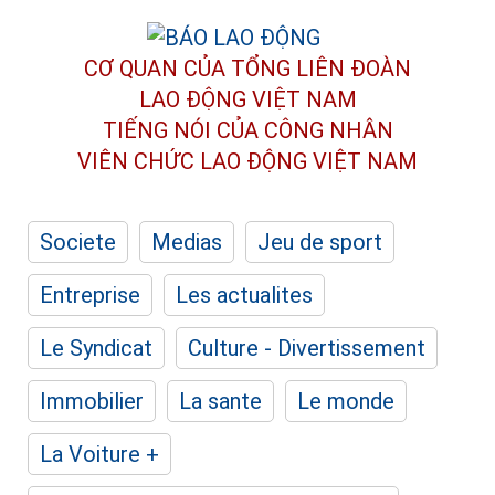
CƠ QUAN CỦA TỔNG LIÊN ĐOÀN
LAO ĐỘNG VIỆT NAM
TIẾNG NÓI CỦA CÔNG NHÂN
VIÊN CHỨC LAO ĐỘNG
VIỆT NAM
Societe
Medias
Jeu de sport
Entreprise
Les actualites
Le Syndicat
Culture - Divertissement
Immobilier
La sante
Le monde
La Voiture +