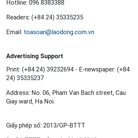
Hotline:
096 8383388
Readers:
(+84 24) 35335235
Email:
toasoan@laodong.com.vn
Advertising Support
Print: (+84 24) 39232694
-
E-newspaper: (+84
24) 35335237
Address: No. 06, Pham Van Bach street, Cau
Giay ward, Ha Noi.
Giấy phép số:
2013/GP-BTTT