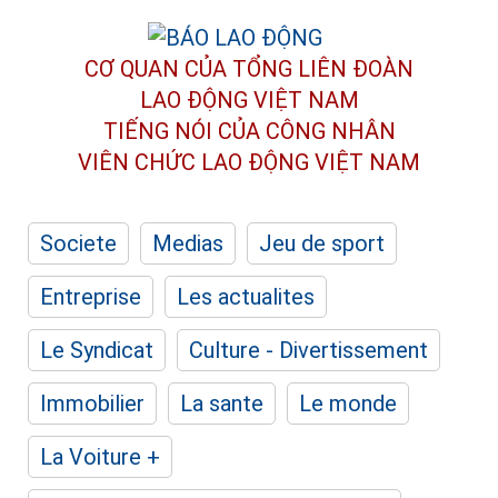
CƠ QUAN CỦA TỔNG LIÊN ĐOÀN
LAO ĐỘNG VIỆT NAM
TIẾNG NÓI CỦA CÔNG NHÂN
VIÊN CHỨC LAO ĐỘNG
VIỆT NAM
Societe
Medias
Jeu de sport
Entreprise
Les actualites
Le Syndicat
Culture - Divertissement
Immobilier
La sante
Le monde
La Voiture +