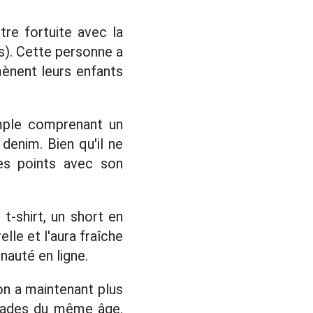
tre fortuite avec la
is). Cette personne a
mènent leurs enfants
mple comprenant un
denim. Bien qu'il ne
es points avec son
-shirt, un short en
lle et l'aura fraîche
auté en ligne.
çon a maintenant plus
arades du même âge.