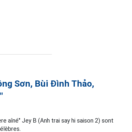
ông Sơn, Bùi Đình Thảo,
"
ère aîné" Jey B (Anh trai say hi saison 2) sont
élèbres.