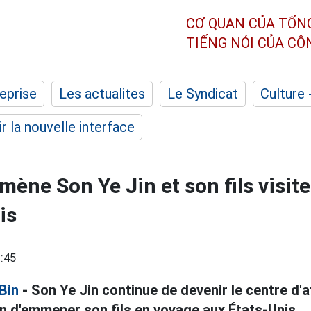
CƠ QUAN CỦA TỔN
TIẾNG NÓI CỦA C
eprise
Les actualites
Le Syndicat
Culture 
r la nouvelle interface
ène Son Ye Jin et son fils visit
is
:45
Bin
- Son Ye Jin continue de devenir le centre d'a
in d'emmener son fils en voyage aux États-Unis.