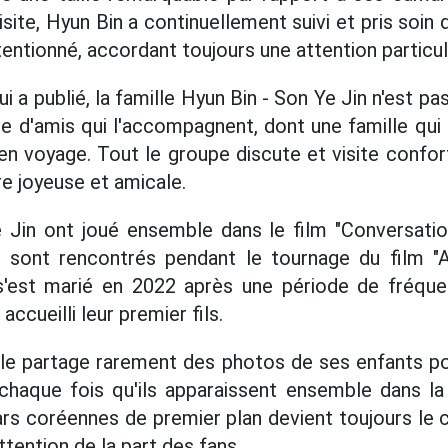
isite, Hyun Bin a continuellement suivi et pris soin 
tentionné, accordant toujours une attention particuli
i a publié, la famille Hyun Bin - Son Ye Jin n'est pas
e d'amis qui l'accompagnent, dont une famille q
en voyage. Tout le groupe discute et visite conf
e joyeuse et amicale.
 Jin ont joué ensemble dans le film "Conversation
 sont rencontrés pendant le tournage du film "At
s'est marié en 2022 après une période de fréquen
ccueilli leur premier fils.
ple partage rarement des photos de ses enfants po
chaque fois qu'ils apparaissent ensemble dans la v
ars coréennes de premier plan devient toujours le c
tention de la part des fans.