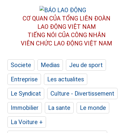
CƠ QUAN CỦA TỔNG LIÊN ĐOÀN
LAO ĐỘNG VIỆT NAM
TIẾNG NÓI CỦA CÔNG NHÂN
VIÊN CHỨC LAO ĐỘNG
VIỆT NAM
Societe
Medias
Jeu de sport
Entreprise
Les actualites
Le Syndicat
Culture - Divertissement
Immobilier
La sante
Le monde
La Voiture +