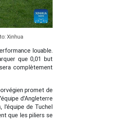
to: Xinhua
performance louable.
arquer que 0,01 but
r sera complètement
 norvégien promet de
'équipe d'Angleterre
s, l'équipe de Tuchel
t que les piliers se