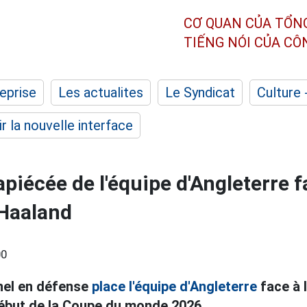
CƠ QUAN CỦA TỔN
TIẾNG NÓI CỦA C
eprise
Les actualites
Le Syndicat
Culture 
r la nouvelle interface
piécée de l'équipe d'Angleterre f
Haaland
00
nel en défense
place l'équipe d'Angleterre
face à l
 début de la Coupe du monde 2026.