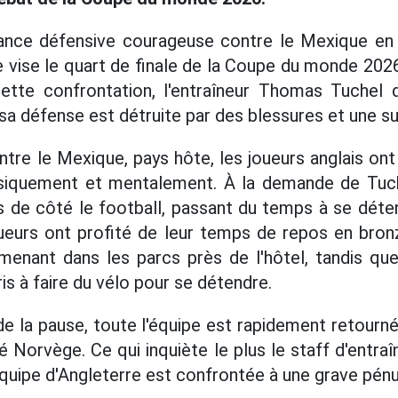
nce défensive courageuse contre le Mexique en h
re vise le quart de finale de la Coupe du monde 202
ette confrontation, l'entraîneur Thomas Tuchel d
sa défense est détruite par des blessures et une s
ntre le Mexique, pays hôte, les joueurs anglais on
siquement et mentalement. À la demande de Tuche
 de côté le football, passant du temps à se déten
ueurs ont profité de leur temps de repos en bronz
menant dans les parcs près de l'hôtel, tandis qu
s à faire du vélo pour se détendre.
 de la pause, toute l'équipe est rapidement retourn
Norvège. Ce qui inquiète le plus le staff d'entraî
l'équipe d'Angleterre est confrontée à une grave pén