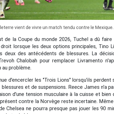
leterre vient de vivre un match tendu contre le Mexique
ut de la Coupe du monde 2026, Tuchel a dû faire
nc droit lorsque les deux options principales, Tin
s deux des antécédents de blessures. La décis
Trevoh Chalobah pour remplacer Livramento n'a
n au problème.
ue d'encercler les "Trois Lions" lorsqu'ils perden
e blessures et de suspensions. Reece James n'a pa
son d'une tension musculaire à la cuisse et bien qu
it présent contre la Norvège reste incertaine. Même s
r de Chelsea ne pourra presque pas jouer les 90 m