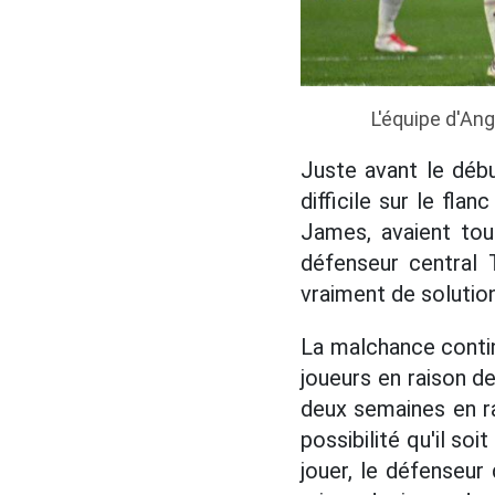
L'équipe d'Ang
Juste avant le déb
difficile sur le fla
James, avaient tou
défenseur central 
vraiment de solutio
La malchance contin
joueurs en raison d
deux semaines en rai
possibilité qu'il so
jouer, le défenseu