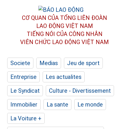
CƠ QUAN CỦA TỔNG LIÊN ĐOÀN
LAO ĐỘNG VIỆT NAM
TIẾNG NÓI CỦA CÔNG NHÂN
VIÊN CHỨC LAO ĐỘNG
VIỆT NAM
Societe
Medias
Jeu de sport
Entreprise
Les actualites
Le Syndicat
Culture - Divertissement
Immobilier
La sante
Le monde
La Voiture +