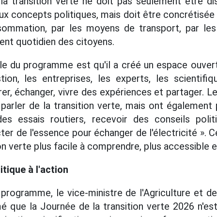
la transition verte ne doit pas seulement être di
x concepts politiques, mais doit être concrétisée 
sommation, par les moyens de transport, par l
t quotidien des citoyens.
e du programme est qu'il a créé un espace ouvert 
ion, les entreprises, les experts, les scientifiq
er, échanger, vivre des expériences et partager. Le
arler de la transition verte, mais ont également 
des essais routiers, recevoir des conseils polit
r de l'essence pour échanger de l'électricité ». Ce
n verte plus facile à comprendre, plus accessible e
itique à l'action
 programme, le vice-ministre de l'Agriculture et d
é que la Journée de la transition verte 2026 n'es