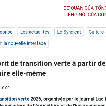
CƠ QUAN CỦA TỔN
TIẾNG NÓI CỦA C
eprise
Les actualites
Le Syndicat
Culture 
r la nouvelle interface
rit de transition verte à partir de
ire elle-même
10:00
ansition verte
2026, organisée par le journal Lao
le ministère de l'Agriculture et de l'Environnemen