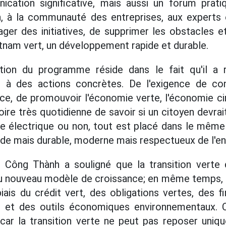
ication significative, mais aussi un forum prat
, à la communauté des entreprises, aux experts e
ger des initiatives, de supprimer les obstacles et
etnam vert, un développement rapide et durable.
ation du programme réside dans le fait qu'il a 
à des actions concrètes. De l'exigence de con
e, de promouvoir l'économie verte, l'économie circu
toire très quotidienne de savoir si un citoyen devra
re électrique ou non, tout est placé dans le même
de mais durable, moderne mais respectueux de l'e
ê Công Thành a souligné que la transition verte 
u nouveau modèle de croissance; en même temps, il
iais du crédit vert, des obligations vertes, des f
 et des outils économiques environnementaux. 
 car la transition verte ne peut pas reposer uniq