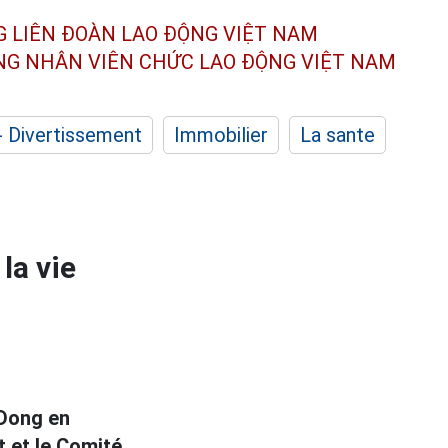
G LIÊN ĐOÀN
LAO ĐỘNG VIỆT NAM
ÔNG NHÂN
VIÊN CHỨC LAO ĐỘNG
VIỆT NAM
- Divertissement
Immobilier
La sante
 la vie
 Dong en
t et le Comité