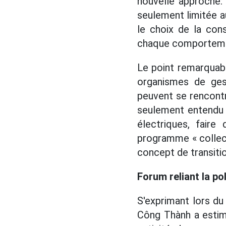
nouvelle approche: 
seulement limitée au
le choix de la con
chaque comportemen
Le point remarquabl
organismes de gest
peuvent se rencontr
seulement entendu p
électriques, faire 
programme « collecte
concept de transitio
Forum reliant la pol
S'exprimant lors du
Công Thành a estim