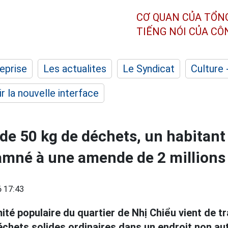
CƠ QUAN CỦA TỔN
TIẾNG NÓI CỦA C
eprise
Les actualites
Le Syndicat
Culture 
r la nouvelle interface
 de 50 kg de déchets, un habitant
mné à une amende de 2 millions
 17:43
té populaire du quartier de Nhị Chiểu vient de tr
échets solides ordinaires dans un endroit non au