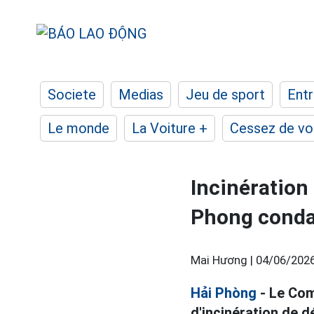
Societe
Medias
Jeu de sport
Entr
Le monde
La Voiture +
Cessez de voi
Incinération
Phong conda
Mai Hương |
04/06/2026
Hải Phòng
- Le Comi
d'incinération de d