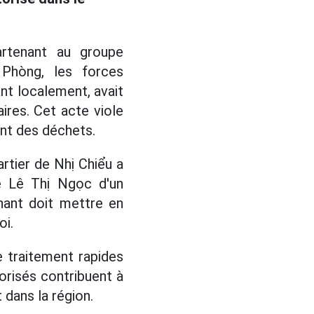
rtenant au groupe
 Phòng, les forces
nt localement, avait
ires. Cet acte viole
ent des déchets.
rtier de Nhị Chiểu a
e Lê Thị Ngọc d'un
nant doit mettre en
oi.
e traitement rapides
orisés contribuent à
 dans la région.