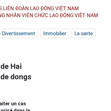
G LIÊN ĐOÀN
LAO ĐỘNG VIỆT NAM
ÔNG NHÂN
VIÊN CHỨC LAO ĐỘNG
VIỆT NAM
- Divertissement
Immobilier
La sante
 de Hai
 de dongs
aiter un cas
torisé dans le