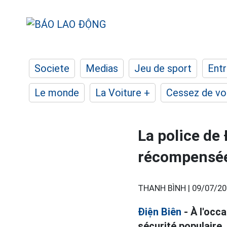
Societe
Medias
Jeu de sport
Entr
Le monde
La Voiture +
Cessez de voi
La police de
récompensées 
THANH BÌNH |
09/07/20
Điện Biên
- À l'occ
sécurité populaire,