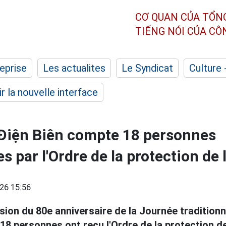
CƠ QUAN CỦA TỔN
TIẾNG NÓI CỦA C
eprise
Les actualites
Le Syndicat
Culture 
r la nouvelle interface
 Điện Biên compte 18 personnes
par l'Ordre de la protection de l
26 15:56
asion du 80e anniversaire de la Journée tradition
 18 personnes ont reçu l'Ordre de la protection de 