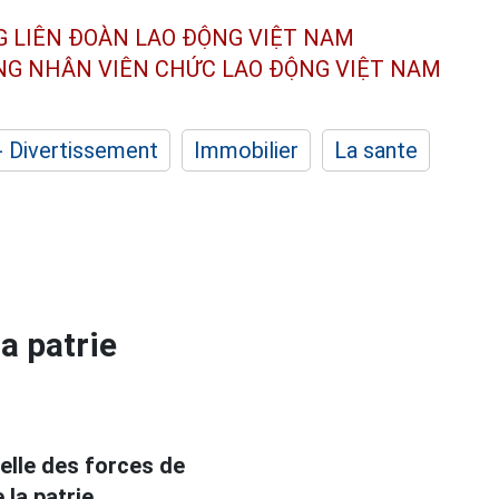
G LIÊN ĐOÀN
LAO ĐỘNG VIỆT NAM
ÔNG NHÂN
VIÊN CHỨC LAO ĐỘNG
VIỆT NAM
- Divertissement
Immobilier
La sante
a patrie
nelle des forces de
la patrie.