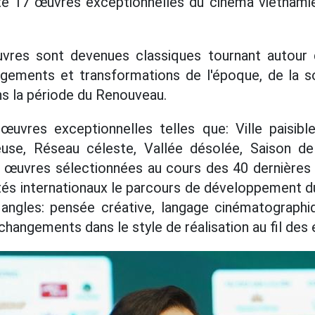
e 17 œuvres exceptionnelles du cinéma vietnami
es sont devenues classiques tournant autour d
gements et transformations de l'époque, de la s
ns la période du Renouveau.
œuvres exceptionnelles telles que: Ville paisib
euse, Réseau céleste, Vallée désolée, Saison de 
 17 œuvres sélectionnées au cours des 40 dernière
vités internationaux le parcours de développement 
ngles: pensée créative, langage cinématographi
s changements dans le style de réalisation au fil des