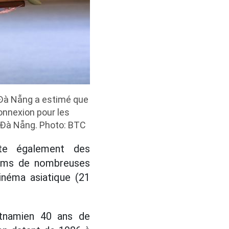
 Đà Nẵng a estimé que
onnexion pour les
 Đà Nẵng. Photo: BTC
ste également des
ilms de nombreuses
inéma asiatique (21
etnamien 40 ans de