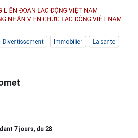
G LIÊN ĐOÀN
LAO ĐỘNG VIỆT NAM
ÔNG NHÂN
VIÊN CHỨC LAO ĐỘNG
VIỆT NAM
- Divertissement
Immobilier
La sante
romet
ant 7 jours, du 28