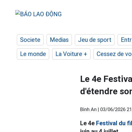
Societe
Medias
Jeu de sport
Entr
Le monde
La Voiture +
Cessez de voi
Le 4e Festiv
d'étendre so
Bình An |
03/06/2026 21
Le 4e
Festival du f
juin au 4 juillet.