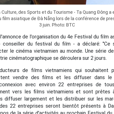
a Culture, des Sports et du Tourisme - Tạ Quang Đông a 
u film asiatique de Đà Nẵng lors de la conférence de pre
3 juin. Photo: BTC
l'annonce de l'organisation du 4e Festival du film 
conseiller du festival du film - a déclaré: "Ce 
ter le cinéma vietnamien au monde. Une série d
trie cinématographique se déroulera sur 2 jours.
ducteurs de films vietnamiens qui souhaitent p
aitent vendre des films et les diffuser dans l
connexion avec environ 22 entreprises de tou
rnent vers les films vietnamiens et sont prêtes 
s diffuser largement et les distribuer sur les mar
des 22 entreprises seront bientôt présents à D
os de la série d'activités au prochain Festival du