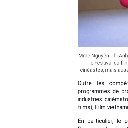
Mme Nguyễn Thị Anh T
le Festival du f
cinéastes, mais aus
Outre les compét
programmes de pro
industries cinémat
films), Film vietnami
En particulier, l