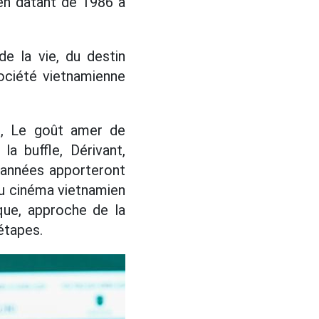
en datant de 1986 à
e la vie, du destin
ociété vietnamienne
le, Le goût amer de
la buffle, Dérivant,
s années apporteront
du cinéma vietnamien
que, approche de la
 étapes.