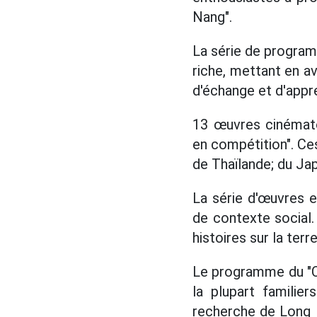
Nang".
La série de progra
riche, mettant en av
d'échange et d'appr
13 œuvres cinémato
en compétition". Ces
de Thaïlande; du Jap
La série d'œuvres 
de contexte social
histoires sur la terr
Le programme du "C
la plupart familie
recherche de Long 