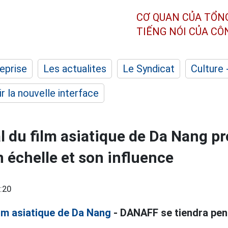
CƠ QUAN CỦA TỔN
TIẾNG NÓI CỦA C
eprise
Les actualites
Le Syndicat
Culture 
r la nouvelle interface
al du film asiatique de Da Nang p
n échelle et son influence
:20
ilm asiatique de Da Nang
- DANAFF se tiendra pend