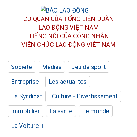
CƠ QUAN CỦA TỔNG LIÊN ĐOÀN
LAO ĐỘNG VIỆT NAM
TIẾNG NÓI CỦA CÔNG NHÂN
VIÊN CHỨC LAO ĐỘNG
VIỆT NAM
Societe
Medias
Jeu de sport
Entreprise
Les actualites
Le Syndicat
Culture - Divertissement
Immobilier
La sante
Le monde
La Voiture +