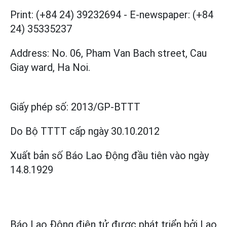
Print: (+84 24) 39232694
-
E-newspaper: (+84
24) 35335237
Address: No. 06, Pham Van Bach street, Cau
Giay ward, Ha Noi.
Giấy phép số:
2013/GP-BTTT
Do Bộ TTTT cấp
ngày 30.10.2012
Xuất bản số Báo Lao Động đầu tiên vào ngày
14.8.1929
Báo Lao Động điện tử được phát triển bởi
Lao