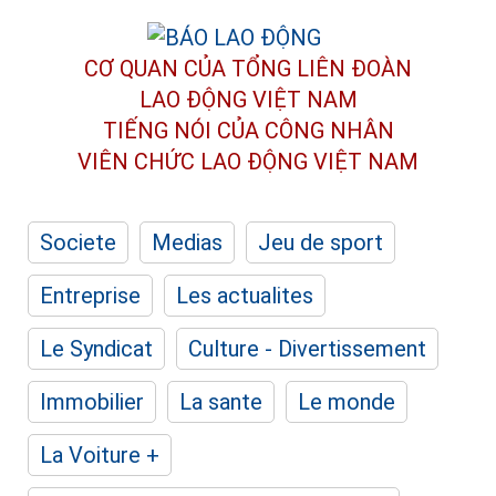
CƠ QUAN CỦA TỔNG LIÊN ĐOÀN
LAO ĐỘNG VIỆT NAM
TIẾNG NÓI CỦA CÔNG NHÂN
VIÊN CHỨC LAO ĐỘNG
VIỆT NAM
Societe
Medias
Jeu de sport
Entreprise
Les actualites
Le Syndicat
Culture - Divertissement
Immobilier
La sante
Le monde
La Voiture +