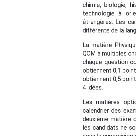
chimie, biologie, h
technologie à orie
étrangères. Les can
différente de la lan
La matière Physiqu
QCM à multiples cho
chaque question co
obtiennent 0,1 poin
obtiennent 0,5 point
4 idées.
Les matières opti
calendrier des exa
deuxième matière d
les candidats ne so