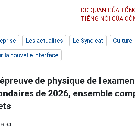
CƠ QUAN CỦA TỔN
TIẾNG NÓI CỦA C
eprise
Les actualites
Le Syndicat
Culture 
r la nouvelle interface
'épreuve de physique de l'examen 
ondaires de 2026, ensemble comp
ets
09:34