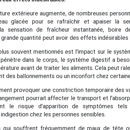
ture extérieure augmente, de nombreuses personne
eau glacée pour se rafraîchir et apaiser la se
a sensation de fraîcheur instantanée, boire d
rande quantité peut avoir des effets indésirables s
 plus souvent mentionnés est l'impact sur le systè
e pénètre dans le corps, le système digestif a bes
érature avant de traiter les aliments. Cela peut ral
nt des ballonnements ou un inconfort chez certain
ment provoquer une constriction temporaire des v
angement pourrait affecter le transport et l'absor
nt le risque d'apparition de symptômes tels
indigestion chez les personnes sensibles.
s qui souffrent fréquemment de maux de tête ou