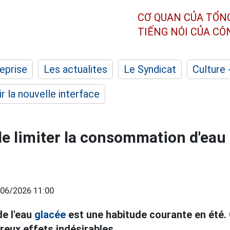
CƠ QUAN CỦA TỔN
TIẾNG NÓI CỦA C
eprise
Les actualites
Le Syndicat
Culture 
r la nouvelle interface
de limiter la consommation d'eau
06/2026 11:00
de l'eau
glacée
est une habitude courante en été. 
reux effets indésirables.