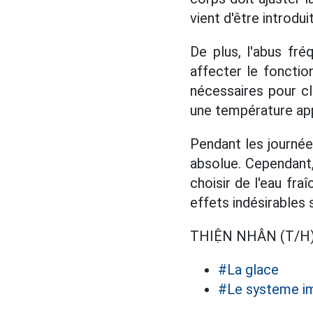
vient d'être introdui
De plus, l'abus fr
affecter le foncti
nécessaires pour cla
une température app
Pendant les journée
absolue. Cependant,
choisir de l'eau fra
effets indésirables s
THIỆN NHÂN (T/H
#La glace
#Le systeme im