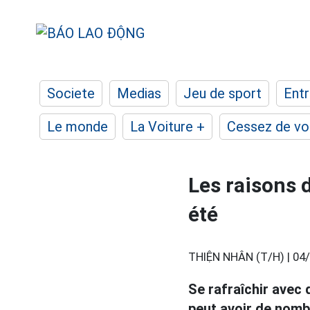
Societe
Medias
Jeu de sport
Entr
Le monde
La Voiture +
Cessez de voi
Les raisons 
été
THIỆN NHÂN (T/H) |
04/
Se rafraîchir avec 
peut avoir de nomb