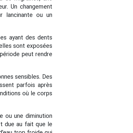
leur. Un changement
r lancinante ou un
nes ayant des dents
'elles sont exposées
 période peut rendre
nnes sensibles. Des
ssent parfois après
nditions où le corps
e ou une diminution
t due au fait que le
d'eau trop froide qui