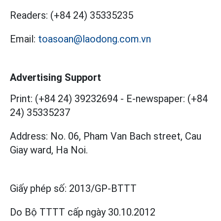
Readers:
(+84 24) 35335235
Email:
toasoan@laodong.com.vn
Advertising Support
Print: (+84 24) 39232694
-
E-newspaper: (+84
24) 35335237
Address: No. 06, Pham Van Bach street, Cau
Giay ward, Ha Noi.
Giấy phép số:
2013/GP-BTTT
Do Bộ TTTT cấp
ngày 30.10.2012