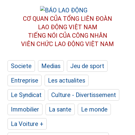
CƠ QUAN CỦA TỔNG LIÊN ĐOÀN
LAO ĐỘNG VIỆT NAM
TIẾNG NÓI CỦA CÔNG NHÂN
VIÊN CHỨC LAO ĐỘNG
VIỆT NAM
Societe
Medias
Jeu de sport
Entreprise
Les actualites
Le Syndicat
Culture - Divertissement
Immobilier
La sante
Le monde
La Voiture +