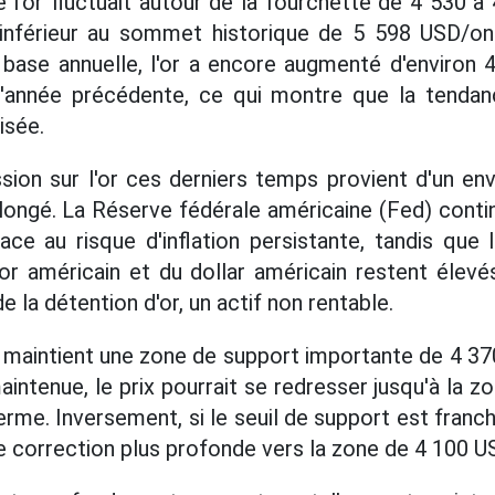
de l'or fluctuait autour de la fourchette de 4 530
inférieur au sommet historique de 5 598 USD/once
base annuelle, l'or a encore augmenté d'environ 
année précédente, ce qui montre que la tendan
isée.
sion sur l'or ces derniers temps provient d'un e
olongé. La Réserve fédérale américaine (Fed) conti
ace au risque d'inflation persistante, tandis qu
or américain et du dollar américain restent élev
e la détention d'or, un actif non rentable.
 maintient une zone de support importante de 4 3
intenue, le prix pourrait se redresser jusqu'à la 
me. Inversement, si le seuil de support est franch
e correction plus profonde vers la zone de 4 100 