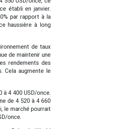
 à 4 550 USD/once, ce
 établi en janvier.
40% par rapport à la
ce haussière à long
nvironnement de taux
nue de maintenir une
e les rendements des
és. Cela augmente le
70 à 4 400 USD/once.
zone de 4 520 à 4 660
i, le marché pourrait
USD/once.