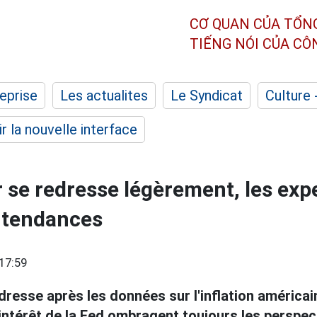
CƠ QUAN CỦA TỔN
TIẾNG NÓI CỦA C
eprise
Les actualites
Le Syndicat
Culture 
r la nouvelle interface
or se redresse légèrement, les exp
 tendances
17:59
dresse après les données sur l'inflation américai
intérêt de la Fed ombragent toujours les perspec