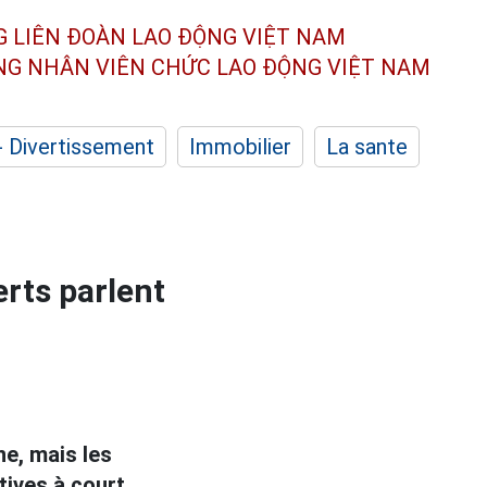
G LIÊN ĐOÀN
LAO ĐỘNG VIỆT NAM
ÔNG NHÂN
VIÊN CHỨC LAO ĐỘNG
VIỆT NAM
- Divertissement
Immobilier
La sante
erts parlent
ne, mais les
tives à court