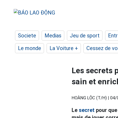
Societe
Medias
Jeu de sport
Entr
Le monde
La Voiture +
Cessez de voi
Les secrets p
sain et enri
HOÀNG LỘC (T/H) |
04/
Le
secret
pour que 
mais de jouer corre