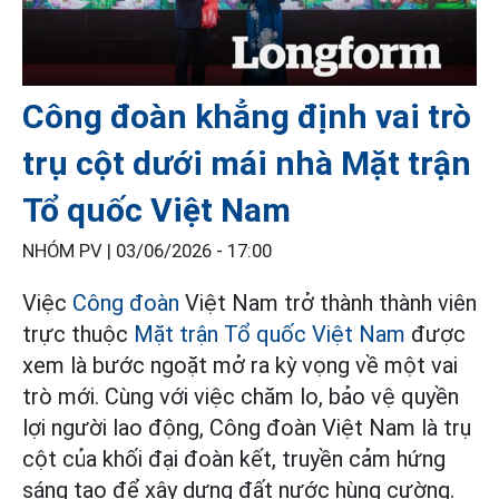
Công đoàn khẳng định vai trò
trụ cột dưới mái nhà Mặt trận
Tổ quốc Việt Nam
NHÓM PV |
03/06/2026 - 17:00
Việc
Công đoàn
Việt Nam trở thành thành viên
trực thuộc
Mặt trận Tổ quốc Việt Nam
được
xem là bước ngoặt mở ra kỳ vọng về một vai
trò mới. Cùng với việc chăm lo, bảo vệ quyền
lợi người lao động, Công đoàn Việt Nam là trụ
cột của khối đại đoàn kết, truyền cảm hứng
sáng tạo để xây dựng đất nước hùng cường.