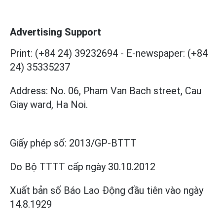
Advertising Support
Print: (+84 24) 39232694
-
E-newspaper: (+84
24) 35335237
Address: No. 06, Pham Van Bach street, Cau
Giay ward, Ha Noi.
Giấy phép số:
2013/GP-BTTT
Do Bộ TTTT cấp
ngày 30.10.2012
Xuất bản số Báo Lao Động đầu tiên vào ngày
14.8.1929