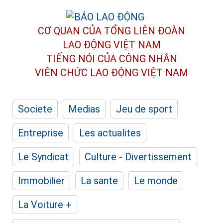
CƠ QUAN CỦA TỔNG LIÊN ĐOÀN
LAO ĐỘNG VIỆT NAM
TIẾNG NÓI CỦA CÔNG NHÂN
VIÊN CHỨC LAO ĐỘNG
VIỆT NAM
Societe
Medias
Jeu de sport
Entreprise
Les actualites
Le Syndicat
Culture - Divertissement
Immobilier
La sante
Le monde
La Voiture +