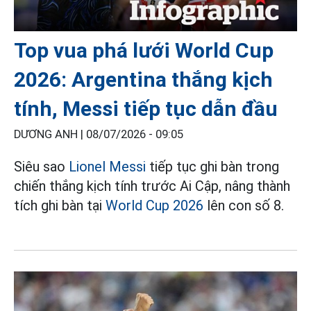
Top vua phá lưới World Cup
2026: Argentina thắng kịch
tính, Messi tiếp tục dẫn đầu
DƯƠNG ANH |
08/07/2026 - 09:05
Siêu sao
Lionel Messi
tiếp tục ghi bàn trong
chiến thắng kịch tính trước Ai Cập, nâng thành
tích ghi bàn tại
World Cup 2026
lên con số 8.