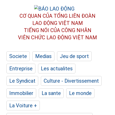
CƠ QUAN CỦA TỔNG LIÊN ĐOÀN
LAO ĐỘNG VIỆT NAM
TIẾNG NÓI CỦA CÔNG NHÂN
VIÊN CHỨC LAO ĐỘNG
VIỆT NAM
Societe
Medias
Jeu de sport
Entreprise
Les actualites
Le Syndicat
Culture - Divertissement
Immobilier
La sante
Le monde
La Voiture +