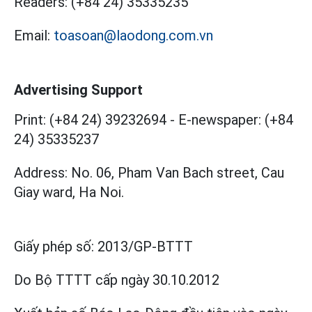
Readers:
(+84 24) 35335235
Email:
toasoan@laodong.com.vn
Advertising Support
Print: (+84 24) 39232694
-
E-newspaper: (+84
24) 35335237
Address: No. 06, Pham Van Bach street, Cau
Giay ward, Ha Noi.
Giấy phép số:
2013/GP-BTTT
Do Bộ TTTT cấp
ngày 30.10.2012