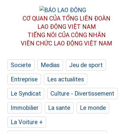
CƠ QUAN CỦA TỔNG LIÊN ĐOÀN
LAO ĐỘNG VIỆT NAM
TIẾNG NÓI CỦA CÔNG NHÂN
VIÊN CHỨC LAO ĐỘNG
VIỆT NAM
Societe
Medias
Jeu de sport
Entreprise
Les actualites
Le Syndicat
Culture - Divertissement
Immobilier
La sante
Le monde
La Voiture +