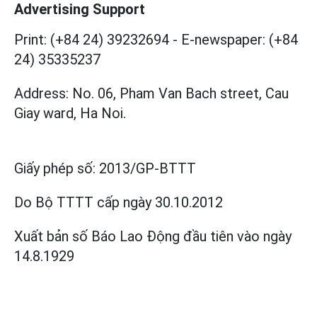
Advertising Support
Print: (+84 24) 39232694
-
E-newspaper: (+84
24) 35335237
Address: No. 06, Pham Van Bach street, Cau
Giay ward, Ha Noi.
Giấy phép số:
2013/GP-BTTT
Do Bộ TTTT cấp
ngày 30.10.2012
Xuất bản số Báo Lao Động đầu tiên vào ngày
14.8.1929