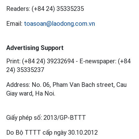
Readers:
(+84 24) 35335235
Email:
toasoan@laodong.com.vn
Advertising Support
Print: (+84 24) 39232694
-
E-newspaper: (+84
24) 35335237
Address: No. 06, Pham Van Bach street, Cau
Giay ward, Ha Noi.
Giấy phép số:
2013/GP-BTTT
Do Bộ TTTT cấp
ngày 30.10.2012