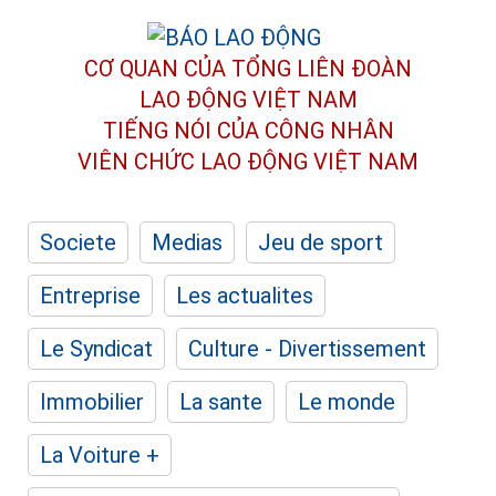
CƠ QUAN CỦA TỔNG LIÊN ĐOÀN
LAO ĐỘNG VIỆT NAM
TIẾNG NÓI CỦA CÔNG NHÂN
VIÊN CHỨC LAO ĐỘNG
VIỆT NAM
Societe
Medias
Jeu de sport
Entreprise
Les actualites
Le Syndicat
Culture - Divertissement
Immobilier
La sante
Le monde
La Voiture +