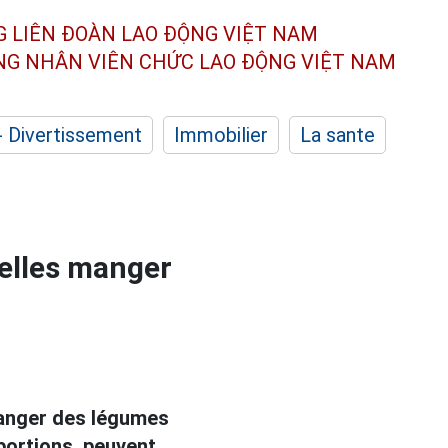
G LIÊN ĐOÀN
LAO ĐỘNG VIỆT NAM
ÔNG NHÂN
VIÊN CHỨC LAO ĐỘNG
VIỆT NAM
- Divertissement
Immobilier
La sante
elles manger
manger des légumes
portions, peuvent