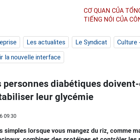
CƠ QUAN CỦA TỔN
TIẾNG NÓI CỦA C
eprise
Les actualites
Le Syndicat
Culture 
r la nouvelle interface
 personnes diabétiques doivent-
tabiliser leur glycémie
6 09:30
es simples lorsque vous mangez du riz, comme 
ncipaux, combiner des protéines et contrôler les 