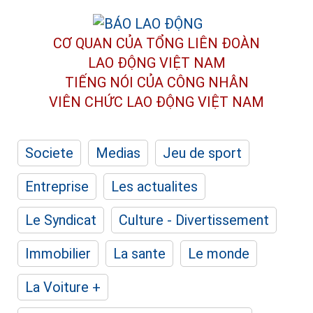
CƠ QUAN CỦA TỔNG LIÊN ĐOÀN
LAO ĐỘNG VIỆT NAM
TIẾNG NÓI CỦA CÔNG NHÂN
VIÊN CHỨC LAO ĐỘNG
VIỆT NAM
Societe
Medias
Jeu de sport
Entreprise
Les actualites
Le Syndicat
Culture - Divertissement
Immobilier
La sante
Le monde
La Voiture +