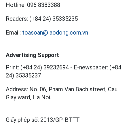
Hotline:
096 8383388
Readers:
(+84 24) 35335235
Email:
toasoan@laodong.com.vn
Advertising Support
Print: (+84 24) 39232694
-
E-newspaper: (+84
24) 35335237
Address: No. 06, Pham Van Bach street, Cau
Giay ward, Ha Noi.
Giấy phép số:
2013/GP-BTTT