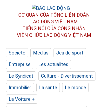
CƠ QUAN CỦA TỔNG LIÊN ĐOÀN
LAO ĐỘNG VIỆT NAM
TIẾNG NÓI CỦA CÔNG NHÂN
VIÊN CHỨC LAO ĐỘNG
VIỆT NAM
Societe
Medias
Jeu de sport
Entreprise
Les actualites
Le Syndicat
Culture - Divertissement
Immobilier
La sante
Le monde
La Voiture +