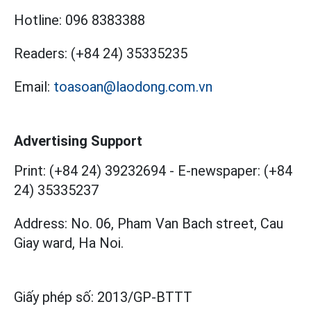
Hotline:
096 8383388
Readers:
(+84 24) 35335235
Email:
toasoan@laodong.com.vn
Advertising Support
Print: (+84 24) 39232694
-
E-newspaper: (+84
24) 35335237
Address: No. 06, Pham Van Bach street, Cau
Giay ward, Ha Noi.
Giấy phép số:
2013/GP-BTTT