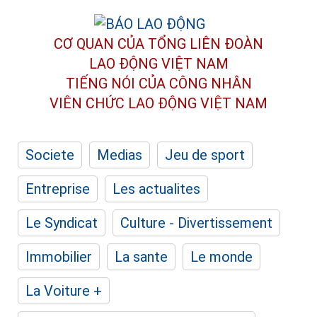
CƠ QUAN CỦA TỔNG LIÊN ĐOÀN
LAO ĐỘNG VIỆT NAM
TIẾNG NÓI CỦA CÔNG NHÂN
VIÊN CHỨC LAO ĐỘNG
VIỆT NAM
Societe
Medias
Jeu de sport
Entreprise
Les actualites
Le Syndicat
Culture - Divertissement
Immobilier
La sante
Le monde
La Voiture +