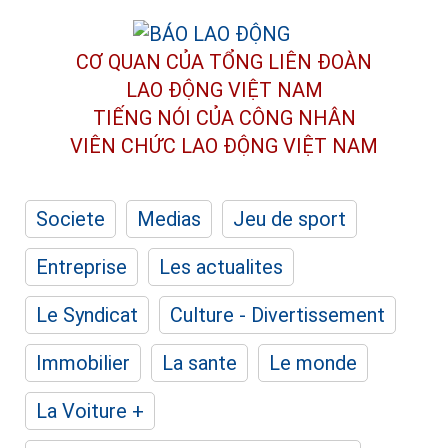
CƠ QUAN CỦA TỔNG LIÊN ĐOÀN
LAO ĐỘNG VIỆT NAM
TIẾNG NÓI CỦA CÔNG NHÂN
VIÊN CHỨC LAO ĐỘNG
VIỆT NAM
Societe
Medias
Jeu de sport
Entreprise
Les actualites
Le Syndicat
Culture - Divertissement
Immobilier
La sante
Le monde
La Voiture +