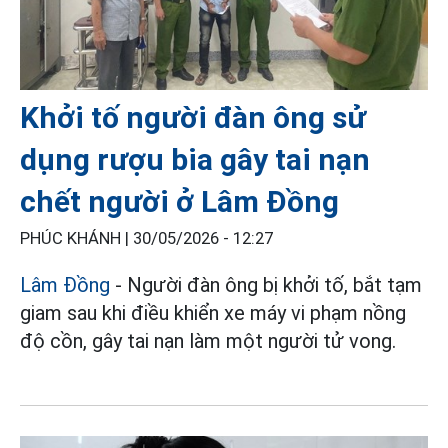
Khởi tố người đàn ông sử
dụng rượu bia gây tai nạn
chết người ở Lâm Đồng
PHÚC KHÁNH |
30/05/2026 - 12:27
Lâm Đồng
- Người đàn ông bị khởi tố, bắt tạm
giam sau khi điều khiển xe máy vi phạm nồng
độ cồn, gây tai nạn làm một người tử vong.