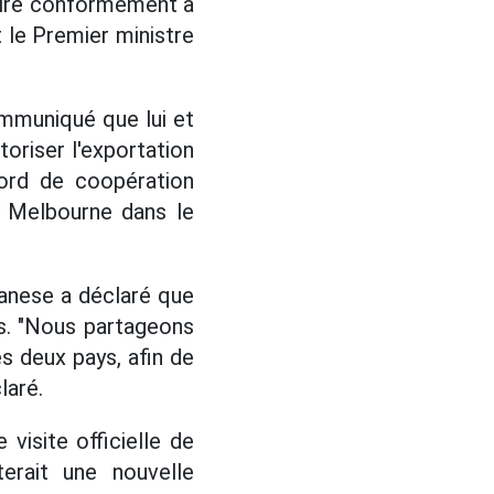
éaire conformément à
t le Premier ministre
ommuniqué que lui et
oriser l'exportation
cord de coopération
à Melbourne dans le
banese a déclaré que
tes. "Nous partageons
es deux pays, afin de
laré.
 visite officielle de
erait une nouvelle