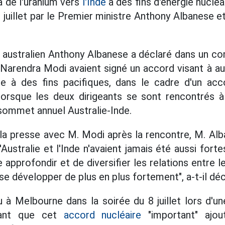
a de l'uranium vers
l'Inde
à des fins d'énergie nucl
 juillet par le Premier ministre Anthony Albanese e
 australien Anthony Albanese a déclaré dans un c
 Narendra Modi avaient signé un accord visant à aut
nde à des fins pacifiques, dans le cadre d'un ac
, lorsque les deux dirigeants se sont rencontrés 
sommet annuel Australie-Inde.
la presse avec M. Modi après la rencontre, M. Al
l'Australie et l'Inde n'avaient jamais été aussi for
approfondir et de diversifier les relations entre l
se développer de plus en plus fortement", a-t-il déc
à Melbourne dans la soirée du 8 juillet lors d'une
arant que cet
accord nucléaire
"important" ajout