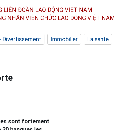
G LIÊN ĐOÀN
LAO ĐỘNG VIỆT NAM
ÔNG NHÂN
VIÊN CHỨC LAO ĐỘNG
VIỆT NAM
- Divertissement
Immobilier
La sante
orte
ires sont fortement
e 30 banques les