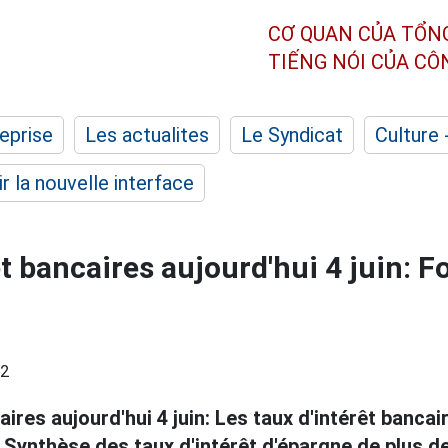
CƠ QUAN CỦA TỔN
TIẾNG NÓI CỦA C
eprise
Les actualites
Le Syndicat
Culture 
r la nouvelle interface
t bancaires aujourd'hui 4 juin: F
32
ires aujourd'hui 4 juin: Les taux d'intérêt banca
. Synthèse des taux d'intérêt d'épargne de plus d