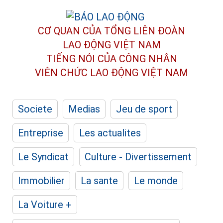
CƠ QUAN CỦA TỔNG LIÊN ĐOÀN
LAO ĐỘNG VIỆT NAM
TIẾNG NÓI CỦA CÔNG NHÂN
VIÊN CHỨC LAO ĐỘNG
VIỆT NAM
Societe
Medias
Jeu de sport
Entreprise
Les actualites
Le Syndicat
Culture - Divertissement
Immobilier
La sante
Le monde
La Voiture +