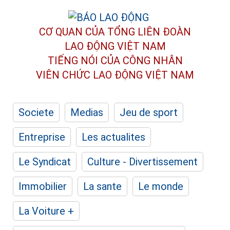
CƠ QUAN CỦA TỔNG LIÊN ĐOÀN
LAO ĐỘNG VIỆT NAM
TIẾNG NÓI CỦA CÔNG NHÂN
VIÊN CHỨC LAO ĐỘNG
VIỆT NAM
Societe
Medias
Jeu de sport
Entreprise
Les actualites
Le Syndicat
Culture - Divertissement
Immobilier
La sante
Le monde
La Voiture +