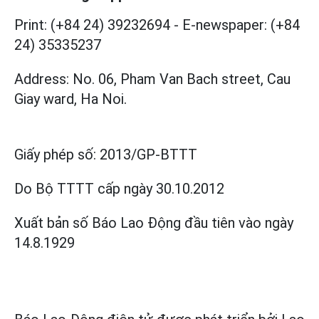
Print: (+84 24) 39232694
-
E-newspaper: (+84
24) 35335237
Address: No. 06, Pham Van Bach street, Cau
Giay ward, Ha Noi.
Giấy phép số:
2013/GP-BTTT
Do Bộ TTTT cấp
ngày 30.10.2012
Xuất bản số Báo Lao Động đầu tiên vào ngày
14.8.1929