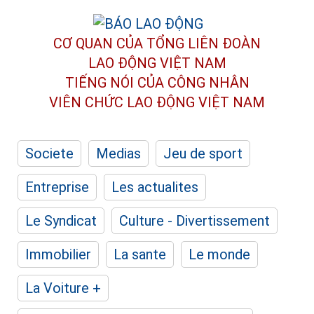
CƠ QUAN CỦA TỔNG LIÊN ĐOÀN
LAO ĐỘNG VIỆT NAM
TIẾNG NÓI CỦA CÔNG NHÂN
VIÊN CHỨC LAO ĐỘNG
VIỆT NAM
Societe
Medias
Jeu de sport
Entreprise
Les actualites
Le Syndicat
Culture - Divertissement
Immobilier
La sante
Le monde
La Voiture +