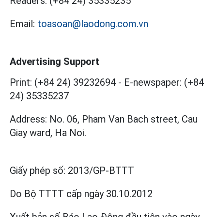
Readers:
(+84 24) 35335235
Email:
toasoan@laodong.com.vn
Advertising Support
Print: (+84 24) 39232694
-
E-newspaper: (+84
24) 35335237
Address: No. 06, Pham Van Bach street, Cau
Giay ward, Ha Noi.
Giấy phép số:
2013/GP-BTTT
Do Bộ TTTT cấp
ngày 30.10.2012
Xuất bản số Báo Lao Động đầu tiên vào ngày