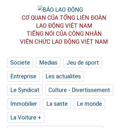
CƠ QUAN CỦA TỔNG LIÊN ĐOÀN
LAO ĐỘNG VIỆT NAM
TIẾNG NÓI CỦA CÔNG NHÂN
VIÊN CHỨC LAO ĐỘNG
VIỆT NAM
Societe
Medias
Jeu de sport
Entreprise
Les actualites
Le Syndicat
Culture - Divertissement
Immobilier
La sante
Le monde
La Voiture +