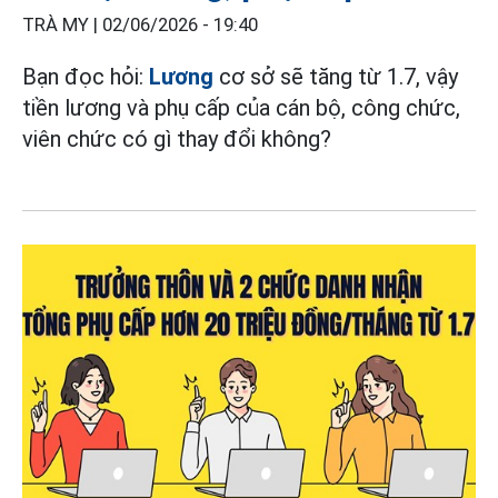
TRÀ MY |
02/06/2026 - 19:40
Bạn đọc hỏi:
Lương
cơ sở sẽ tăng từ 1.7, vậy
tiền lương và phụ cấp của cán bộ, công chức,
viên chức có gì thay đổi không?