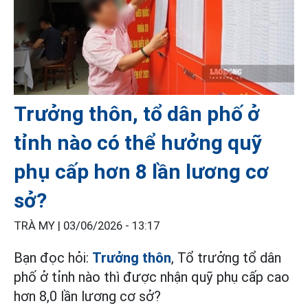
Trưởng thôn, tổ dân phố ở
tỉnh nào có thể hưởng quỹ
phụ cấp hơn 8 lần lương cơ
sở?
TRÀ MY |
03/06/2026 - 13:17
Bạn đọc hỏi:
Trưởng thôn
, Tổ trưởng tổ dân
phố ở tỉnh nào thì được nhận quỹ phụ cấp cao
hơn 8,0 lần lương cơ sở?