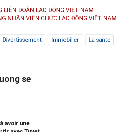
G LIÊN ĐOÀN
LAO ĐỘNG VIỆT NAM
ÔNG NHÂN
VIÊN CHỨC LAO ĐỘNG
VIỆT NAM
- Divertissement
Immobilier
La sante
 Cuong se
 avoir une
rtir avec Tuyet