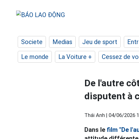
Societe
Medias
Jeu de sport
Entr
Le monde
La Voiture +
Cessez de voi
De l'autre cô
disputent à 
Thái Anh |
04/06/2026 1
Dans le
film "De l'a
attitude différente