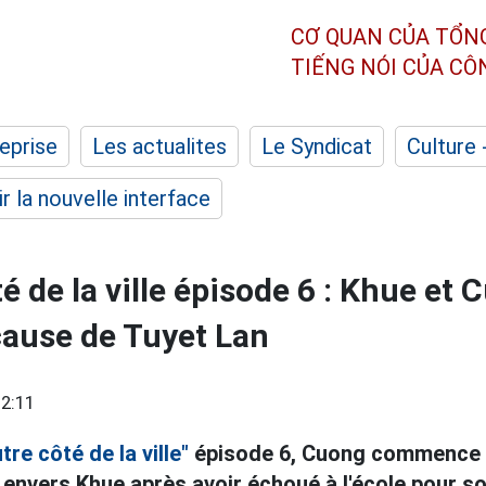
CƠ QUAN CỦA TỔN
TIẾNG NÓI CỦA C
eprise
Les actualites
Le Syndicat
Culture 
r la nouvelle interface
té de la ville épisode 6 : Khue et
cause de Tuyet Lan
2:11
utre côté de la ville"
épisode 6, Cuong commence à
 envers Khue après avoir échoué à l'école pour so