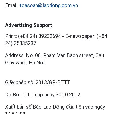
Email:
toasoan@laodong.com.vn
Advertising Support
Print: (+84 24) 39232694
-
E-newspaper: (+84
24) 35335237
Address: No. 06, Pham Van Bach street, Cau
Giay ward, Ha Noi.
Giấy phép số:
2013/GP-BTTT
Do Bộ TTTT cấp
ngày 30.10.2012
Xuất bản số Báo Lao Động đầu tiên vào ngày
14.8.1929